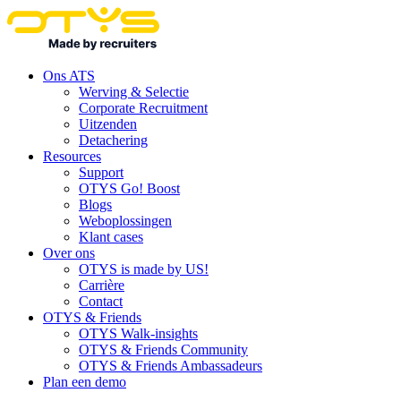
Ons ATS
Werving & Selectie
Corporate Recruitment
Uitzenden
Detachering
Resources
Support
OTYS Go! Boost
Blogs
Weboplossingen
Klant cases
Over ons
OTYS is made by US!
Carrière
Contact
OTYS & Friends
OTYS Walk-insights
OTYS & Friends Community
OTYS & Friends Ambassadeurs
Plan een demo