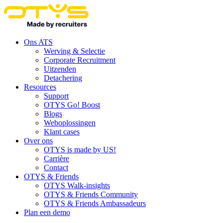
Ons ATS
Werving & Selectie
Corporate Recruitment
Uitzenden
Detachering
Resources
Support
OTYS Go! Boost
Blogs
Weboplossingen
Klant cases
Over ons
OTYS is made by US!
Carrière
Contact
OTYS & Friends
OTYS Walk-insights
OTYS & Friends Community
OTYS & Friends Ambassadeurs
Plan een demo