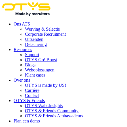
Ons ATS
Werving & Selectie
Corporate Recruitment
Uitzenden
Detachering
Resources
Support
OTYS Go! Boost
Blogs
Weboplossingen
Klant cases
Over ons
OTYS is made by US!
Carrière
Contact
OTYS & Friends
OTYS Walk-insights
OTYS & Friends Community
OTYS & Friends Ambassadeurs
Plan een demo